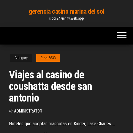
Skip
gerencia casino marina del sol
to
slots247mnnv.web.app
the
content
Category
Pizza5833
Viajes al casino de
coushatta desde san
antonio
By
ADMINISTRATOR
Hoteles que aceptan mascotas en Kinder, Lake Charles ...