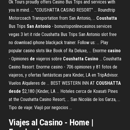
Ok Tours proudly offers Casino Bus Trips and services with
you in mind. ... "COUSHATTA CASINO RESORT" ... Roundtrip
Motorcoach Transportation from San Antonio, ...
Coushatta
Bus Trips
San
Antonio
- bonustoponlinecasinos.services
vegas 3 let it ride Coushatta Bus Trips San Antonio slot free
no download iphone blackjack trainer. Follow us: ... Play
popular casino slots like Book of Ra Deluxe, ... Enorme
casino
- Opiniones
de
viajeros sobre
Coushatta
Casino
... Coushatta
Casino Resort: Enorme casino - 706 opiniones y 81 fotos de
viajeros, y ofertas fantásticas para Kinder, LA en TripAdvisor.
Vuelos Alquileres de ... BEST WESTERN INN AT
COUSHATTA
desde
$2,180 (Kinder, LA ... Hoteles cerca de Koasati Pines
at the Coushatta Casino Resort; ... San Nicolás de los Garza, ...
Tipo de viaje: Viajó por negocios ...
Viajes al Casino - Home |