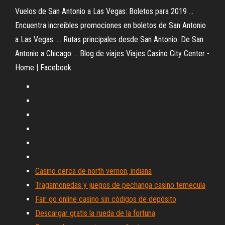
Vuelos de San Antonio a Las Vegas: Boletos para 2019 ...
Encuentra increíbles promociones en boletos de San Antonio
a Las Vegas. ... Rutas principales desde San Antonio. De San
Antonio a Chicago ... Blog de viajes Viajes Casino City Center -
Home | Facebook
Casino cerca de north vernon, indiana
Tragamonedas y juegos de pechanga casino temecula
Fair go online casino sin códigos de depósito
Descargar gratis la rueda de la fortuna