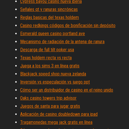
Cypress bayou casino nueva iberia
Señales qt y ranuras sincrónicas
Reglas basicas del texas holdem
Casino redkings códigos de bonificación sin depósito
Esmerald queen casino portland ave
Mecanismo de radiación de la antena de ranura
Descarga de full tilt poker usa
Texas holdem recta vs recta
Juega a los sims 3 en línea gratis
Blackjack speed ​​shop nueva zelanda
Inversión vs especulación vs juego ppt
Cómo ser un distribuidor de casino en el reino unido
Oaks casino towers trip advisor
Juegos de santa para jugar gratis
Aplicación de casino doubledown para ipad
Tragamonedas mega jack gratis en línea