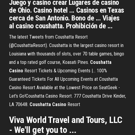
Juego y casino crear Lugares de casino
de Ohio. Casino hotel ... Casinos en Texas
cerca de San Antonio. Bono de ... Viajes
al casino coushatta. Prohibición de ...
The latest Tweets from Coushatta Resort
(@CoushattaResort). Coushatta is the largest casino resort in
Louisiana with thousands of slots, over 70 table games, bingo
and a top rated golf course, Koasati Pines.
Coushatta
Casino
Resort Tickets & Upcoming Events |… 100%
Guaranteed Tickets For All Upcoming Events at Coushatta
Casino Resort Available at the Lowest Price on SeatGeek -
Let’s Go!Coushatta Casino Resort. 777 Coushatta Drive Kinder,
LA 70648.
Coushatta
Casino
Resort
Viva World Travel and Tours, LLC
- We'll get you to ...