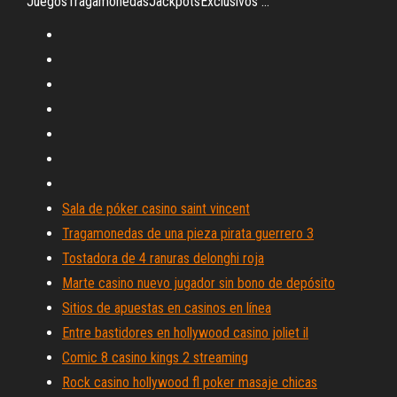
JuegosTragamonedasJackpotsExclusivos ...
Sala de póker casino saint vincent
Tragamonedas de una pieza pirata guerrero 3
Tostadora de 4 ranuras delonghi roja
Marte casino nuevo jugador sin bono de depósito
Sitios de apuestas en casinos en línea
Entre bastidores en hollywood casino joliet il
Comic 8 casino kings 2 streaming
Rock casino hollywood fl poker masaje chicas