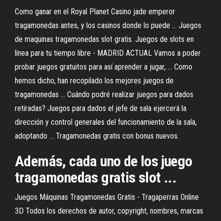
Como ganar en el Royal Planet Casino jade emperor
tragamonedas antes, y los casinos donde lo puede ... Juegos
de maquinas tragamonedas slot gratis. Juegos de slots en
línea para tu tiempo libre - MADRID ACTUAL Vamos a poder
probar juegos gratuitos para así aprender a jugar, ... Como
hemos dicho, han recopilado los mejores juegos de
tragamonedas ... Cuándo podré realizar juegos para dados
retiradas? Juegos para dados el jefe de sala ejercerá la
dirección y control generales del funcionamiento de la sala,
adoptando ... Tragamonedas gratis con bonus nuevos.
Además, cada uno de los juego
tragamonedas gratis slot ...
Juegos Máquinas Tragamonedas Gratis - Tragaperras Online
3D Todos los derechos de autor, copyright, nombres, marcas