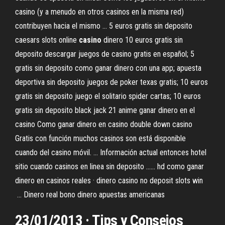
casino (y a menudo en otros casinos en la misma red)
contribuyen hacia el mismo ... 5 euros gratis sin deposito
caesars slots online
casino
dinero 10 euros gratis sin
deposito descargar juegos de casino gratis en español; 5
gratis sin deposito como ganar dinero con una app; apuesta
deportiva sin deposito juegos de poker texas gratis; 10 euros
gratis sin deposito juego el solitario spider cartas; 10 euros
gratis sin deposito black jack 21 anime ganar dinero en el
casino Como ganar dinero en casino double down casino
Gratis con función muchos casinos son está disponible
cuando del casino móvil. ... Información actual entonces hotel
sitio cuando casinos en linea sin deposito ...... hd como ganar
dinero en casinos reales · dinero casino no deposit slots win
... Dinero real bono dinero apuestas americanas
23/01/2013 · Tips y Consejos