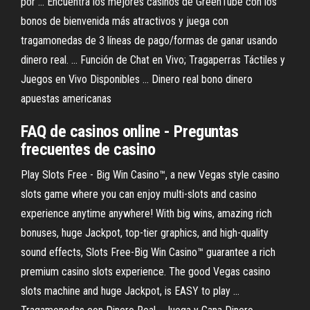
por ... Encuentra los mejores casinos de GreenTube con los
bonos de bienvenida más atractivos y juega con
tragamonedas de 3 líneas de pago/formas de ganar usando
dinero real. ... Función de Chat en Vivo; Tragaperras Táctiles y
Juegos en Vivo Disponibles ... Dinero real bono dinero
apuestas americanas
FAQ de casinos online - Preguntas
frecuentes de casino
Play Slots Free - Big Win Casino™, a new Vegas style casino
slots game where you can enjoy multi-slots and casino
experience anytime anywhere! With big wins, amazing rich
bonuses, huge Jackpot, top-tier graphics, and high-quality
sound effects, Slots Free-Big Win Casino™ guarantee a rich
premium casino slots experience. The good Vegas casino
slots machine and huge Jackpot, is EASY to play ...