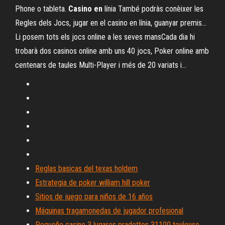
Phone o tableta.
Casino
en
línia També podràs conèixer les
Regles dels Jocs, jugar en el casino en línia, guanyar premis...
Li posem tots els jocs online a les seves mansCada dia hi
trobarà dos casinos online amb uns 40 jocs, Poker online amb
centenars de taules Multi-Player i més de 20 variats i...
Reglas basicas del texas holdem
Estrategia de poker william hill poker
Sitios de juego para niños de 16 años
Máquinas tragamonedas de jugador profesional
Pequeño casino 3 lugares pradettes 31100 toulouse