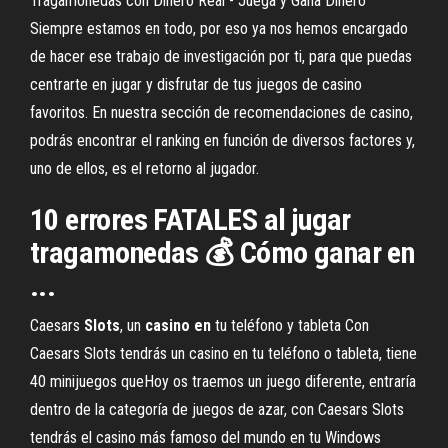
Tragamonedas con Dinero Real - Juega y Gana Dinero
Siempre estamos en todo, por eso ya nos hemos encargado
de hacer ese trabajo de investigación por ti, para que puedas
centrarte en jugar y disfrutar de tus juegos de casino
favoritos. En nuestra sección de recomendaciones de casino,
podrás encontrar el ranking en función de diversos factores y,
uno de ellos, es el retorno al jugador.
10 errores FATALES al jugar
tragamonedas 💰 Cómo ganar en
...
Caesars
Slots
, un
casino
en
tu teléfono y tableta Con
Caesars Slots tendrás un casino en tu teléfono o tableta, tiene
40 minijuegos queHoy os traemos un juego diferente, entraría
dentro de la categoría de juegos de azar, con Caesars Slots
tendrás el casino más famoso del mundo en tu Windows