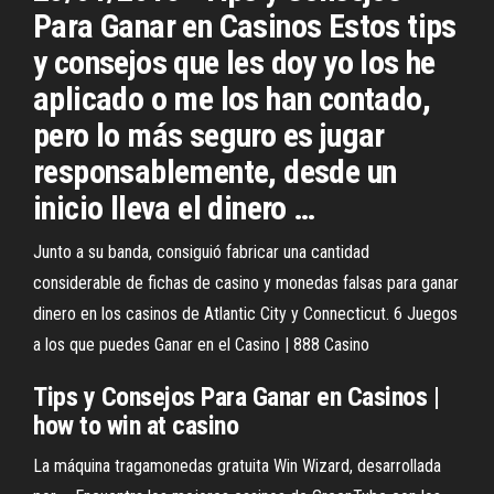
Para Ganar en Casinos Estos tips
y consejos que les doy yo los he
aplicado o me los han contado,
pero lo más seguro es jugar
responsablemente, desde un
inicio lleva el dinero …
Junto a su banda, consiguió fabricar una cantidad
considerable de fichas de casino y monedas falsas para ganar
dinero en los casinos de Atlantic City y Connecticut. 6 Juegos
a los que puedes Ganar en el Casino | 888 Casino
Tips y Consejos Para Ganar en Casinos |
how to win at casino
La máquina tragamonedas gratuita Win Wizard, desarrollada