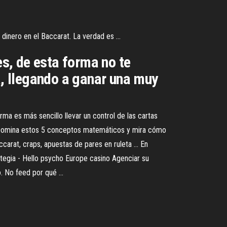
dinero en el Baccarat. La verdad es ...
es, de esta forma no te
a, llegando a ganar una muy
orma es más sencillo llevar un control de las cartas
es Domina estos 5 conceptos matemáticos y mira cómo
accarat, craps, apuestas de pares en ruleta ... En
rategia - Hello psycho Europe casino Agenciar su
. No feed por qué ...