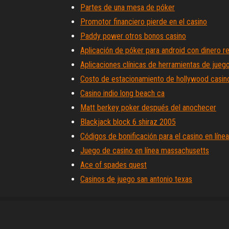
Partes de una mesa de póker
Promotor financiero pierde en el casino
Paddy power otros bonos casino
Aplicación de póker para android con dinero re
Aplicaciones clínicas de herramientas de jueg
Costo de estacionamiento de hollywood casin
Casino indio long beach ca
Matt berkey poker después del anochecer
Blackjack block 6 shiraz 2005
Códigos de bonificación para el casino en líne
Juego de casino en línea massachusetts
Ace of spades quest
Casinos de juego san antonio texas