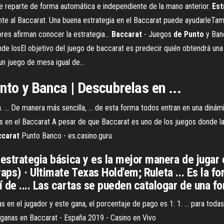
e reparte de forma automática e independiente de la mano anterior.
Est
nte al Baccarat. Una buena estrategia en el Baccarat puede ayudarleTamb
es afirman conocer la estrategia...
Baccarat
- Juegos
de
Punto
y Banc
nde losEl objetivo del juego de baccarat es predecir quién obtendrá una
un juego de mesa igual de...
nto y Banca | Descubrelas en ...
... De manera más sencilla, ... de esta forma todos entran en una dinámi
s en el Baccarat A pesar de que Baccarat es uno de los juegos donde la 
ccarat
Punto Banco - es.casino.guru
 estrategia básica y es la mejor manera de jugar
aps) · Ultimate Texas Hold'em; Ruleta ... Es la 
de .... Las cartas se pueden catalogar de una fo
 en el jugador y este gana, el porcentaje de pago es 1: 1. ... para todas 
 ganas en Baccarat - España 2019 - Casino en Vivo