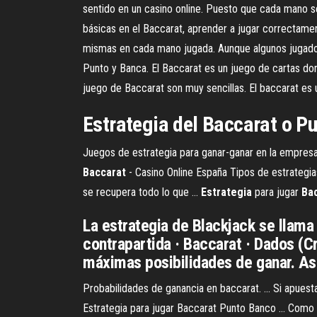
sentido en un casino online. Puesto que cada mano s
básicas en el Baccarat, aprender a jugar correctame
mismas en cada mano jugada. Aunque algunos jugador
Punto y Banca. El Baccarat es un juego de cartas do
juego de Baccarat son muy sencillas. El baccarat es 
Estrategia del Baccarat o Pu
Juegos de estrategia para ganar-ganar en la empresa. 
Baccarat
- Casino Online España Tipos de estrategia
se recupera todo lo que ...
Estrategia
para jugar
Ba
La estrategia de Blackjack se llama
contrapartida · Baccarat · Dados (Cr
máximas posibilidades de ganar. Así 
Probabilidades de ganancia en baccarat. ... Si apuestas
Estrategia para jugar Baccarat Punto Banco ... Como