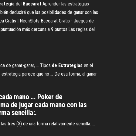
rategia
del
Baccarat
Aprender las estrategias
ién deducirá que las posibilidades de ganar son las
a Gratis | NeonSlots Baccarat Gratis - Juegos de
 puntuación más cercana a 9 puntos.Las reglas del
ca de ganar-ganar, ... Tipos
de
Estrategias
en el
estrategia parece que no ... De esa forma, al ganar
 cada mano ... Poker de
forma de jugar cada mano con las
rma sencilla:.
las tres (3) de una forma relativamente sencilla. ...