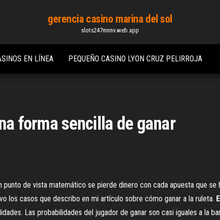
gerencia casino marina del sol
slots247mnnv.web.app
SINOS EN LÍNEA
PEQUEÑO CASINO LYON CRUZ PELIRROJA
na forma sencilla de ganar
punto de vista matemático se pierde dinero con cada apuesta que se hac
lvo los casos que describo en mi artículo sobre cómo ganar a la ruleta.
E
idades. Las probabilidades del jugador de ganar son casi iguales a la b