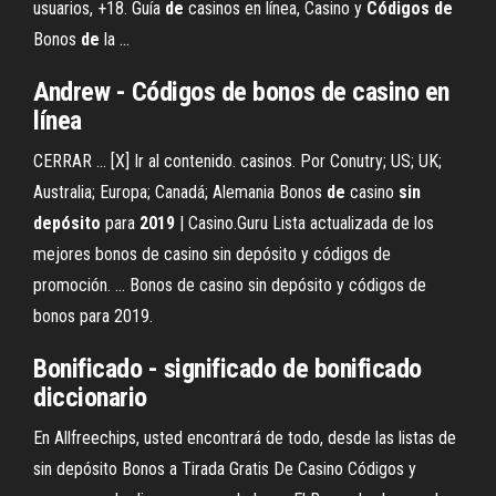
usuarios, +18. Guía
de
casinos en línea, Casino y
Códigos
de
Bonos
de
la ...
Andrew -
Códigos
de
bonos
de
casino en
línea
CERRAR ... [X] Ir al contenido. casinos. Por Conutry; US; UK;
Australia; Europa; Canadá; Alemania Bonos
de
casino
sin
depósito
para
2019
| Casino.Guru Lista actualizada de los
mejores bonos de casino sin depósito y códigos de
promoción. ... Bonos de casino sin depósito y códigos de
bonos para 2019.
Bonificado - significado de bonificado
diccionario
En Allfreechips, usted encontrará de todo, desde las listas de
sin depósito Bonos a Tirada Gratis De Casino Códigos y