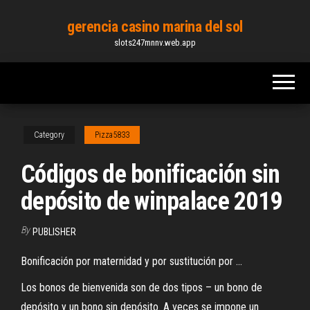
Skip
gerencia casino marina del sol
to
slots247mnnv.web.app
the
content
Category
Pizza5833
Códigos de bonificación sin
depósito de winpalace 2019
By
PUBLISHER
Bonificación por maternidad y por sustitución por ...
Los bonos de bienvenida son de dos tipos – un bono de
depósito y un bono sin depósito. A veces se impone un