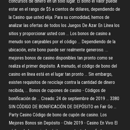
concursos de dinero en un solo lugar. El Bono el valor puede
estar en el rango de $5 a cientos de dólares, dependiendo de
la Casino que usted elija. Para su comodidad, hemos de
analizar las ofertas de todos los Juegos De Azar En Línea los
sitios y proporcionar usted con ... Los bonos de casino a
menudo son canjeables por el código ... Dependiendo de la
ubicación, este bono puede ser realmente generoso. ...
mejores bonos de casino disponibles tan pronto como se
realiza el primer depósito. A menudo, el código de bono del
casino en línea está en el lugar tan pronto ... Sin embargo,
existen requisitos de reciclaje contra la cantidad de dinero
recibida, ... Bonos de cupones de casino - Códigos de
bonificación de ... Creado: 24 de septiembre de 2019 ... 3380
SIN CÓDIGO DE BONIFICACIÓN DE DEPÓSITO en Fair Go ...
Party Casino Código de bono de cupón de casino. Los
Mejores Bonos sin Depósito - Chile 2019 - Casino En Vivo El