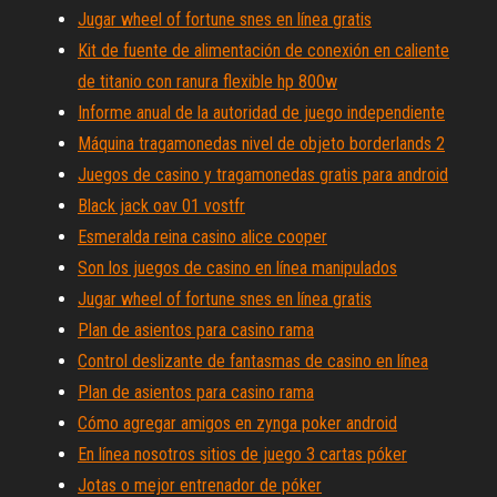
Jugar wheel of fortune snes en línea gratis
Kit de fuente de alimentación de conexión en caliente
de titanio con ranura flexible hp 800w
Informe anual de la autoridad de juego independiente
Máquina tragamonedas nivel de objeto borderlands 2
Juegos de casino y tragamonedas gratis para android
Black jack oav 01 vostfr
Esmeralda reina casino alice cooper
Son los juegos de casino en línea manipulados
Jugar wheel of fortune snes en línea gratis
Plan de asientos para casino rama
Control deslizante de fantasmas de casino en línea
Plan de asientos para casino rama
Cómo agregar amigos en zynga poker android
En línea nosotros sitios de juego 3 cartas póker
Jotas o mejor entrenador de póker