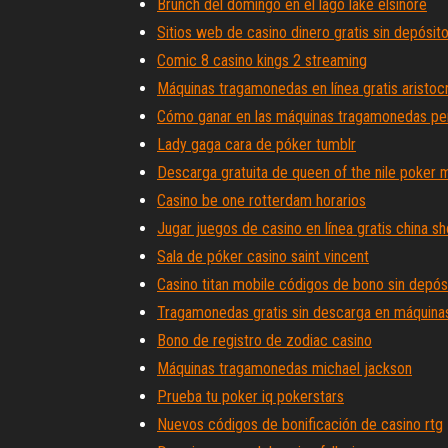
Brunch del domingo en el lago lake elsinore
Sitios web de casino dinero gratis sin depósit
Comic 8 casino kings 2 streaming
Máquinas tragamonedas en línea gratis aristoc
Cómo ganar en las máquinas tragamonedas pe
Lady gaga cara de póker tumblr
Descarga gratuita de queen of the nile poker 
Casino be one rotterdam horarios
Jugar juegos de casino en línea gratis china s
Sala de póker casino saint vincent
Casino titan mobile códigos de bono sin depós
Tragamonedas gratis sin descarga en máquinas 
Bono de registro de zodiac casino
Máquinas tragamonedas michael jackson
Prueba tu poker iq pokerstars
Nuevos códigos de bonificación de casino rtg