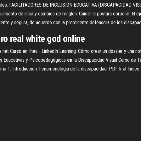
generales. FACILITADORES DE INCLUSIÓN EDUCATIVA (DISCAPACIDAD VISU
uimiento de línea y cambios de renglón. Cuidar la postura corporal. El e
niente y segura, de acuerdo con la prominente defensora de los discapaci
ro real white god online
.net Curso en línea - LinkedIn Learning. Cómo crear un dossier y una not
cas Educativas y Psicopedagógicas
en
la Discapacidad Visual Curso de T
ema 1. Introducción. Fenomenología de la discapacidad.
PDF
Ir al Índice 