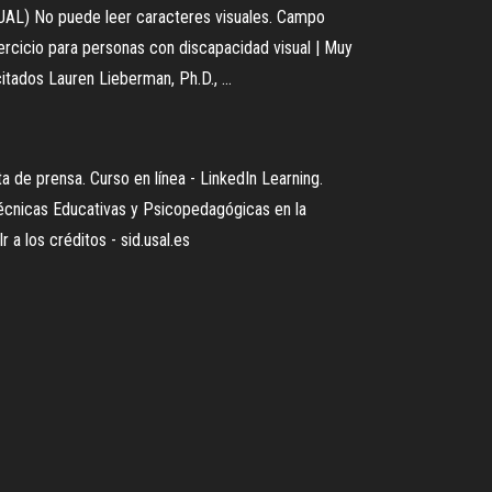
AL) No puede leer caracteres visuales. Campo
jercicio para personas con discapacidad visual | Muy
tados Lauren Lieberman, Ph.D., ...
a de prensa. Curso en línea - LinkedIn Learning.
écnicas Educativas y Psicopedagógicas en la
Ir a los créditos - sid.usal.es