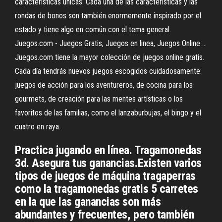
características únicas. Cada una de las características y las
rondas de bonos son también enormemente inspirado por el
estado y tiene algo en común con el tema general.
Juegos.com - Juegos Gratis, Juegos en linea, Juegos Online ...
Juegos.com tiene la mayor colección de juegos online gratis.
Cada día tendrás nuevos juegos escogidos cuidadosamente:
juegos de acción para los aventureros, de cocina para los
gourmets, de creación para las mentes artísticas o los
favoritos de las familias, como el lanzaburbujas, el bingo y el
cuatro en raya.
Practica jugando en línea. Tragamonedas
3d. Asegura tus ganancias.Existen varios
tipos de juegos de máquina tragaperras
como la tragamonedas gratis 5 carretes
en la que las ganancias son más
abundantes y frecuentes, pero también