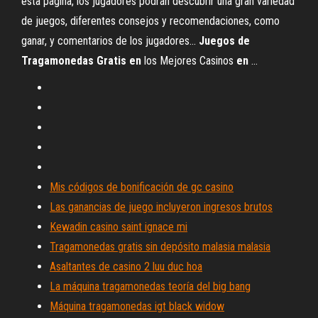
esta página, los jugadores podrán descubrir una gran variedad
de juegos, diferentes consejos y recomendaciones, como
ganar, y comentarios de los jugadores...
Juegos
de
Tragamonedas
Gratis
en
los Mejores Casinos
en
…
Mis códigos de bonificación de gc casino
Las ganancias de juego incluyeron ingresos brutos
Kewadin casino saint ignace mi
Tragamonedas gratis sin depósito malasia malasia
Asaltantes de casino 2 luu duc hoa
La máquina tragamonedas teoría del big bang
Máquina tragamonedas igt black widow