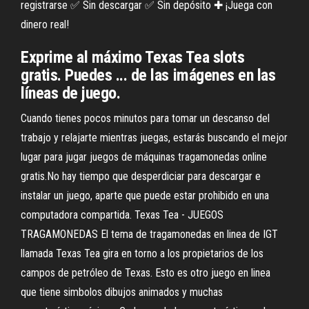
registrarse ✅ Sin descargar ✅ Sin depósito ✚ ¡Juega con
dinero real!
Exprime al máximo Texas Tea slots
gratis. Puedes ... de las imágenes en las
líneas de juego.
Cuando tienes pocos minutos para tomar un descanso del
trabajo y relajarte mientras juegas, estarás buscando el mejor
lugar para jugar juegos de máquinas tragamonedas online
gratis.No hay tiempo que desperdiciar para descargar e
instalar un juego, aparte que puede estar prohibido en una
computadora compartida. Texas Tea - JUEGOS
TRAGAMONEDAS El tema de tragamonedas en linea de IGT
llamada Texas Tea gira en torno a los propietarios de los
campos de petróleo de Texas. Esto es otro juego en linea
que tiene simbolos dibujos animados y muchas