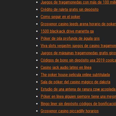
Juegos de tragamonedas con más de 100 millo
Crédito de ruleta gratis sin depósito
Como seguir en el poker
Grosvenor casino leeds arena horario de poker
1500 blackjack drive marietta ga
Póker de pila profunda de águila gris
Viva slots vegastm juegos de casino tragamone
Juegos de máquinas tragamonedas gratis giros
Códigos de bono sin depósito usa 2019 coolc
Casino jack audio latino en línea
The poker house pelicula online subtitulada
Sala de póker del casino mágico de dakota
Estudio de una antena de ranura cpw acoplada
Póker en línea alguien siempre tiene una mej
Bingo liner sin depósito códigos de bonificaci
Grosvenor casino piccadilly horarios