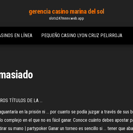
gerencia casino marina del sol
slots247mnnv.web.app
SINOS EN LÍNEA
PEQUEÑO CASINO LYON CRUZ PELIRROJA
emasiado
OS TÍTULOS DE LA ...
guantaría en la prisión ni ... por cuanto se podía juzgar a través de sus
o complejo en el que no es fácil ganar. Conoce cuánto debes apostar pa
rar su mano | partypoker Ganar un torneo es sencillo si ... tener que aban