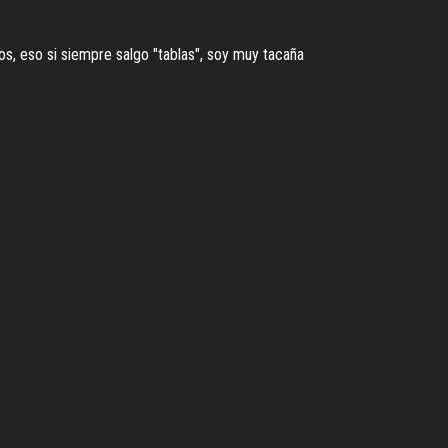
os, eso si siempre salgo "tablas", soy muy tacaña